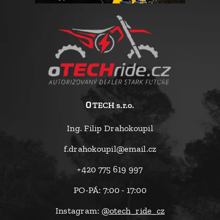
o
TECH s.r.o.
Ing. Filip Drahokoupil
f.drahokoupil@email.cz
+420 775 619 997
PO-PÁ: 7:00 - 17:00
Instagram:
@otech_ride_cz