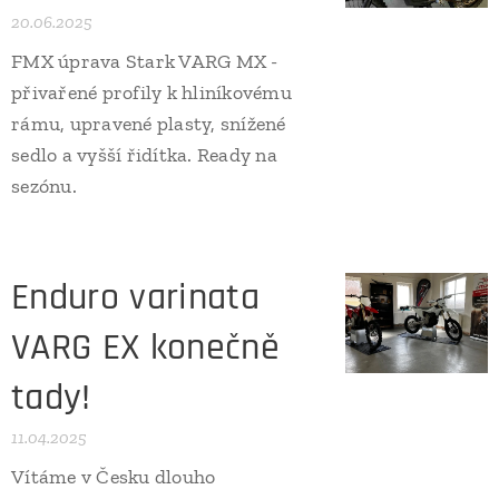
20.06.2025
FMX úprava Stark VARG MX -
přivařené profily k hliníkovému
rámu, upravené plasty, snížené
sedlo a vyšší řidítka. Ready na
sezónu.
Enduro varinata
VARG EX konečně
tady!
11.04.2025
Vítáme v Česku dlouho