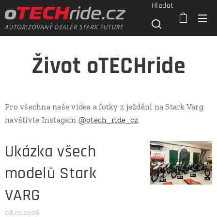
Hledat
Život oTECHride
Pro všechna naše videa a fotky z ježdění na Stark Varg
navštivte Instagam
@otech_ride_cz
Ukázka všech
modelů Stark
VARG
08.01.2026