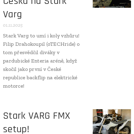
Česku na Stark
Varg ⚡
01.11.2025
Stark Varg to umí i koly vzhůru!
Filip Drahokoupil (oTECHride) o
tom přesvědčil diváky v
pardubické Enteria aréně, když
skočil jako první v České
republice backflip na elektrické
motorce!
Stark VARG FMX
setup!