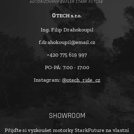
o
TECH s.r.o.
Ing. Filip Drahokoupil
f.drahokoupil@email.cz
+420 775 619 997
PO-PÁ: 7:00 - 17:00
Instagram:
@otech_ride_cz
SHOWROOM
Přijďte si vyzkoušet motorky StarkFuture na vlastní