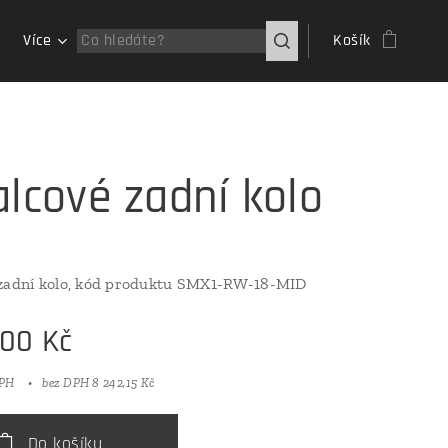
Více
Košík
alcové zadní kolo
 zadní kolo, kód produktu SMX1-RW-18-MID
,00
Kč
DPH
bez DPH 8 242,15 Kč
Do košíku