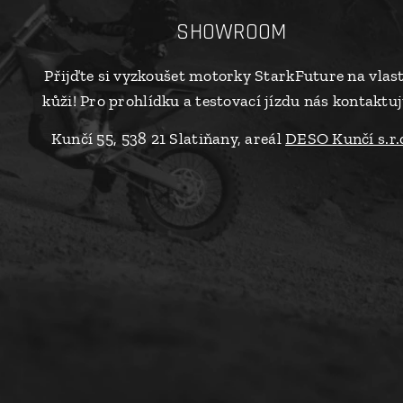
SHOWROOM
Přijďte si vyzkoušet motorky StarkFuture na vlas
kůži! Pro prohlídku a testovací jízdu nás kontaktuj
Kunčí 55, 538 21 Slatiňany, areál
DESO Kunčí s.r.