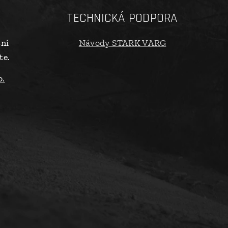
TECHNICKÁ PODPORA
tní
Návody STARK VARG
te.
o.