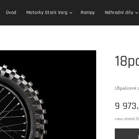
Úvod
Motorky Stark Varg
Rampy
Náhradní díly
18p
18palcové
9 973
cena včetně 