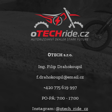
o
TECH s.r.o.
Ing. Filip Drahokoupil
f.drahokoupil@email.cz
+420 775 619 997
PO-PÁ: 7:00 - 17:00
Instagram:
@otech_ride_cz