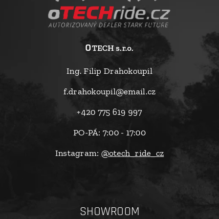
o
TECH s.r.o.
Ing. Filip Drahokoupil
f.drahokoupil@email.cz
+420 775 619 997
PO-PÁ: 7:00 - 17:00
Instagram:
@otech_ride_cz
SHOWROOM