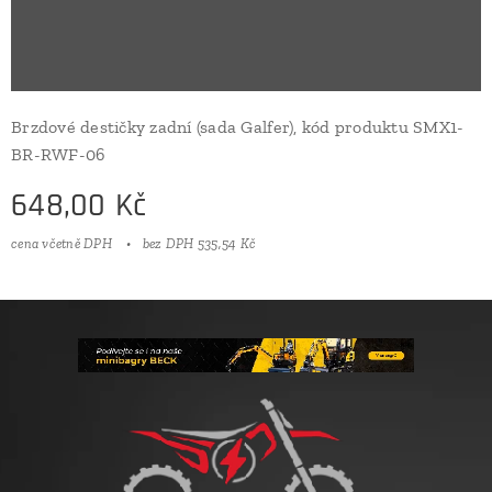
Brzdové destičky zadní (sada Galfer), kód produktu SMX1-
BR-RWF-06
648,00
Kč
cena včetně DPH
bez DPH 535,54 Kč