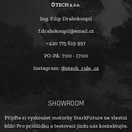
o
TECH s.r.o.
Ing. Filip Drahokoupil
f.drahokoupil@email.cz
+420 775 619 997
PO-PÁ: 7:00 - 17:00
Instagram:
@otech_ride_cz
SHOWROOM
Přijďte si vyzkoušet motorky StarkFuture na vlastní
kůži! Pro prohlídku a testovací jízdu nás kontaktujte.