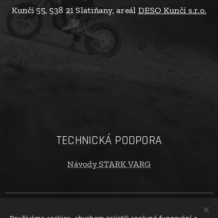
Kunčí 55, 538 21 Slatiňany, areál
DESO Kunčí s.r.o.
TECHNICKÁ PODPORA
Návody STARK VARG
Copyright © 2024 oTECHride.cz. Všechna práva vyhrazena. |
Obchodní podmínky
|
Ochrana osobních údajů