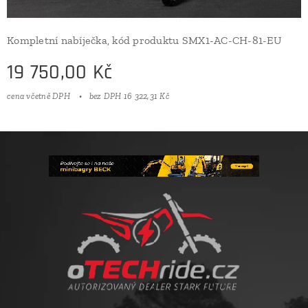
Kompletní nabíječka, kód produktu SMX1-AC-CH-81-EU
19 750,00
Kč
cena včetně DPH
bez DPH 16 322,31 Kč