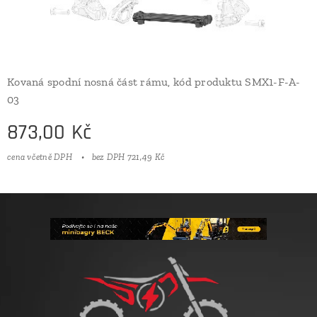
Kovaná spodní nosná část rámu, kód produktu SMX1-F-A-
03
873,00
Kč
cena včetně DPH
bez DPH 721,49 Kč