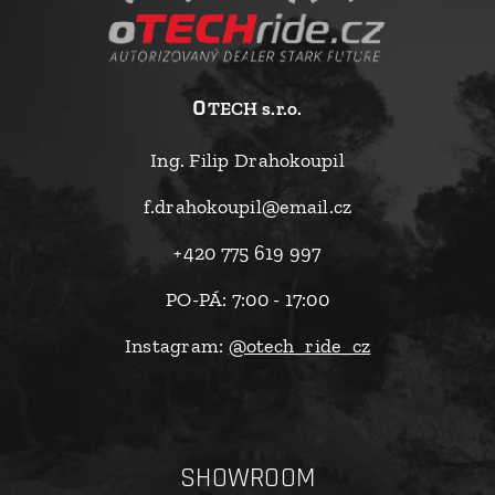
o
TECH s.r.o.
Ing. Filip Drahokoupil
f.drahokoupil@email.cz
+420 775 619 997
PO-PÁ: 7:00 - 17:00
Instagram:
@otech_ride_cz
SHOWROOM