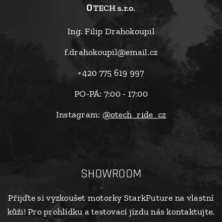
o
TECH s.r.o.
Ing. Filip Drahokoupil
f.drahokoupil@email.cz
+420 775 619 997
PO-PÁ: 7:00 - 17:00
Instagram:
@otech_ride_cz
SHOWROOM
Přijďte si vyzkoušet motorky StarkFuture na vlastní
kůži! Pro prohlídku a testovací jízdu nás kontaktujte.