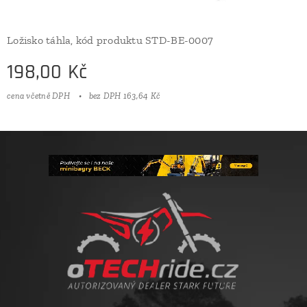
Ložisko táhla, kód produktu STD-BE-0007
198,00
Kč
cena včetně DPH
bez DPH 163,64 Kč