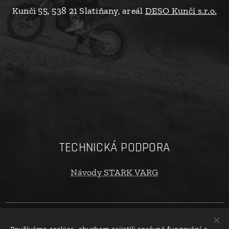
Kunčí 55, 538 21 Slatiňany, areál
DESO Kunčí s.r.o.
TECHNICKÁ PODPORA
Návody STARK VARG
Copyright © 2024 oTECHride.cz. Všechna práva vyhrazena. |
Obchodní podmínky
|
Ochrana osobních údajů