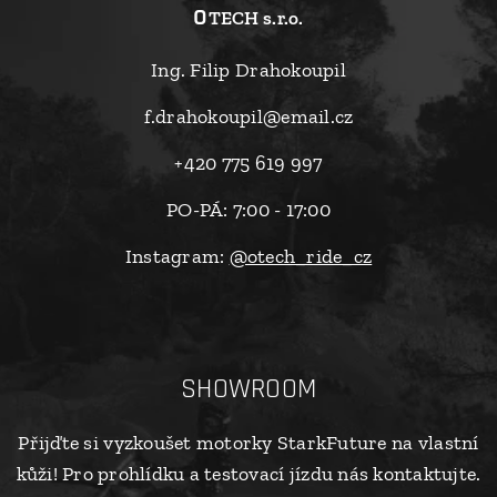
o
TECH s.r.o.
Ing. Filip Drahokoupil
f.drahokoupil@email.cz
+420 775 619 997
PO-PÁ: 7:00 - 17:00
Instagram:
@otech_ride_cz
SHOWROOM
Přijďte si vyzkoušet motorky StarkFuture na vlastní
kůži! Pro prohlídku a testovací jízdu nás kontaktujte.