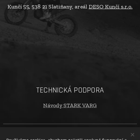
Kunčí 55, 538 21 Slatiňany, areál
DESO Kunčí s.r.o.
TECHNICKÁ PODPORA
Návody STARK VARG
Copyright © 2024 oTECHride.cz. Všechna práva vyhrazena. |
Obchodní podmínky
|
Ochrana osobních údajů