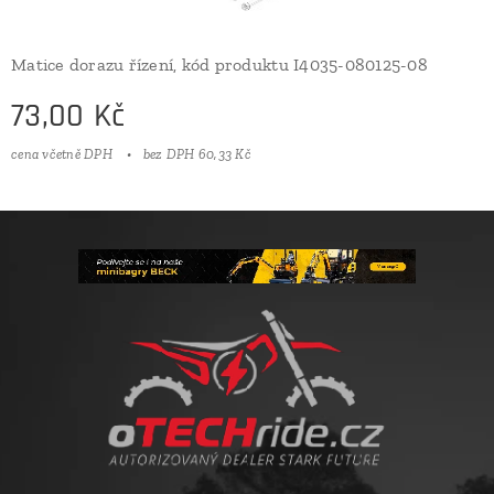
Matice dorazu řízení, kód produktu I4035-080125-08
73,00
Kč
cena včetně DPH
bez DPH 60,33 Kč