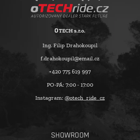
o
TECH s.r.o.
Ing. Filip Drahokoupil
f.drahokoupil@email.cz
+420 775 619 997
PO-PÁ: 7:00 - 17:00
Instagram:
@otech_ride_cz
SHOWROOM