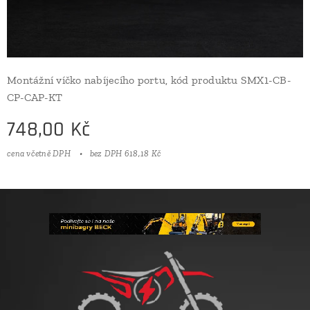
Montážní víčko nabíjecího portu, kód produktu SMX1-CB-
CP-CAP-KT
748,00
Kč
cena včetně DPH
bez DPH 618,18 Kč