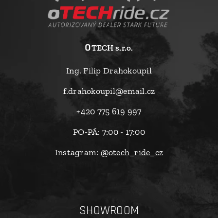
o
TECH s.r.o.
Ing. Filip Drahokoupil
f.drahokoupil@email.cz
+420 775 619 997
PO-PÁ: 7:00 - 17:00
Instagram:
@otech_ride_cz
SHOWROOM