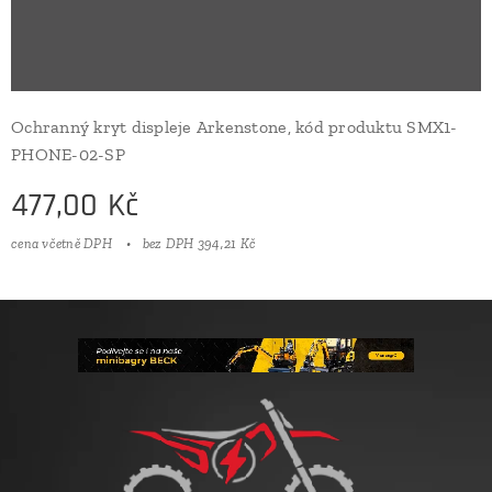
Ochranný kryt displeje Arkenstone, kód produktu SMX1-
PHONE-02-SP
477,00
Kč
cena včetně DPH
bez DPH 394,21 Kč