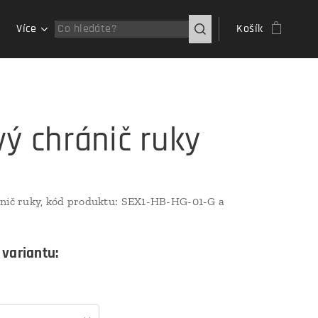
Více
Košík
vý chránič ruky
ánič ruky, kód produktu: SEX1-HB-HG-01-G a
 variantu: