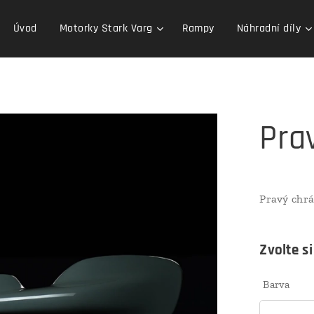
Úvod
Motorky Stark Varg
Rampy
Náhradní díly
Pra
Pravý chr
Zvolte si
Barva