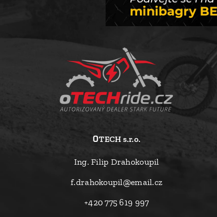
o
TECH s.r.o.
Ing. Filip Drahokoupil
f.drahokoupil@email.cz
+420 775 619 997