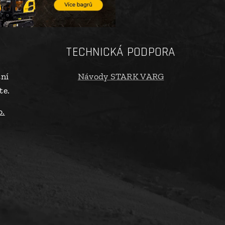
TECHNICKÁ PODPORA
tní
Návody STARK VARG
te.
o.