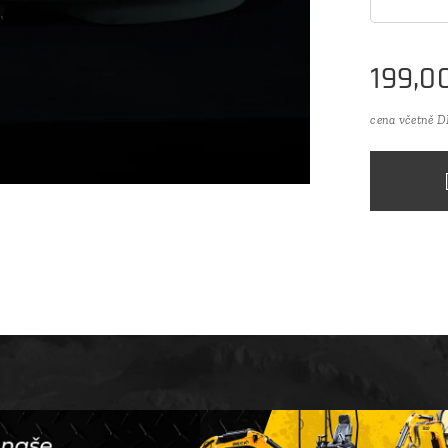
199,0
cena včetně 