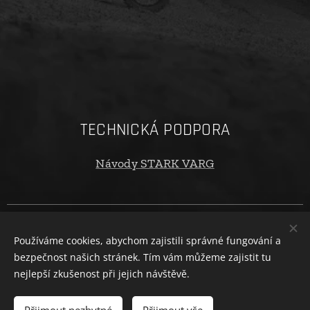
TECHNICKÁ PODPORA
Návody STARK VARG
Copyright © 2024 oTECHride.cz. Všechna práva vyhrazena. |
Obchodní podmínky
|
Ochrana osobních údajů
Používáme cookies, abychom zajistili správné fungování a
bezpečnost našich stránek. Tím vám můžeme zajistit tu
Cookies
nejlepší zkušenost při jejich návštěvě.
Vyprodáno