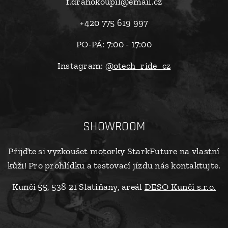
f.drahokoupil@email.cz
+420 775 619 997
PO-PÁ: 7:00 - 17:00
Instagram:
@otech_ride_cz
SHOWROOM
Přijďte si vyzkoušet motorky StarkFuture na vlastní
kůži! Pro prohlídku a testovací jízdu nás kontaktujte.
Kunčí 55, 538 21 Slatiňany, areál
DESO Kunčí s.r.o.