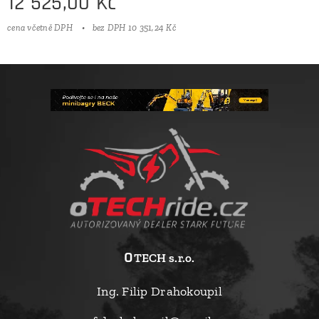
12 525,00
Kč
cena včetně DPH
bez DPH 10 351,24 Kč
o
TECH s.r.o.
Ing. Filip Drahokoupil