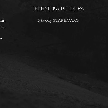
TECHNICKÁ PODPORA
tní
Návody STARK VARG
te.
o.