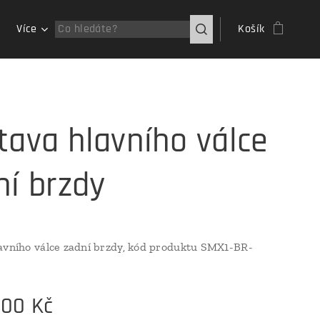
Více
Košík
tava hlavního válce
ní brzdy
avního válce zadní brzdy, kód produktu SMX1-BR-
,00
Kč