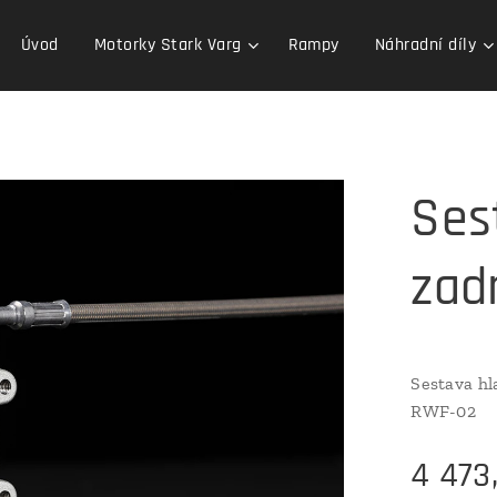
Úvod
Motorky Stark Varg
Rampy
Náhradní díly
Ses
zad
Sestava hl
RWF-02
4 473