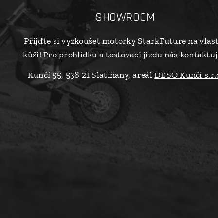
SHOWROOM
Přijďte si vyzkoušet motorky StarkFuture na vlas
kůži! Pro prohlídku a testovací jízdu nás kontaktuj
Kunčí 55, 538 21 Slatiňany, areál
DESO Kunčí s.r.