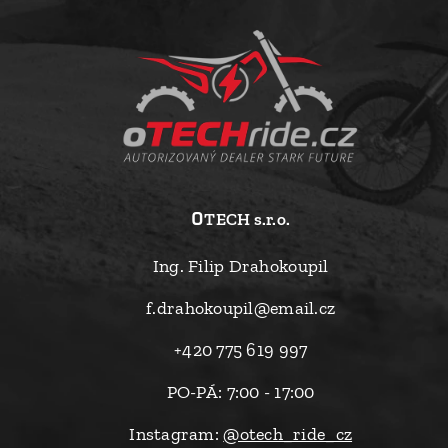
o
TECH s.r.o.
Ing. Filip Drahokoupil
f.drahokoupil@email.cz
+420 775 619 997
PO-PÁ: 7:00 - 17:00
Instagram:
@otech_ride_cz