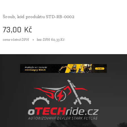
Šroub, kód produktu STD-RB-0002
73,00
Kč
cena včetně DPH
bez DPH 60,33 Kč