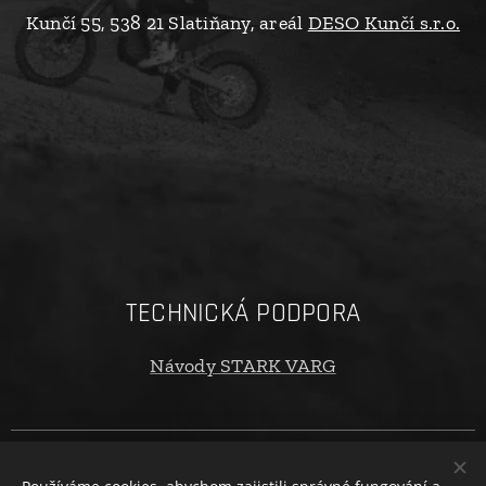
Kunčí 55, 538 21 Slatiňany, areál
DESO Kunčí s.r.o.
TECHNICKÁ PODPORA
Návody STARK VARG
Copyright © 2024 oTECHride.cz. Všechna práva vyhrazena. |
Obchodní podmínky
|
Ochrana osobních údajů