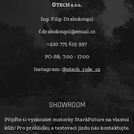
o
TECH s.r.o.
Ing. Filip Drahokoupil
f.drahokoupil@email.cz
+420 775 619 997
PO-PÁ: 7:00 - 17:00
Instagram:
@otech_ride_cz
SHOWROOM
Přijďte si vyzkoušet motorky StarkFuture na vlastní
kůži! Pro prohlídku a testovací jízdu nás kontaktujte.