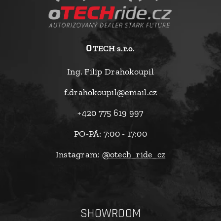
o
TECH s.r.o.
Ing. Filip Drahokoupil
f.drahokoupil@email.cz
+420 775 619 997
PO-PÁ: 7:00 - 17:00
Instagram:
@otech_ride_cz
SHOWROOM