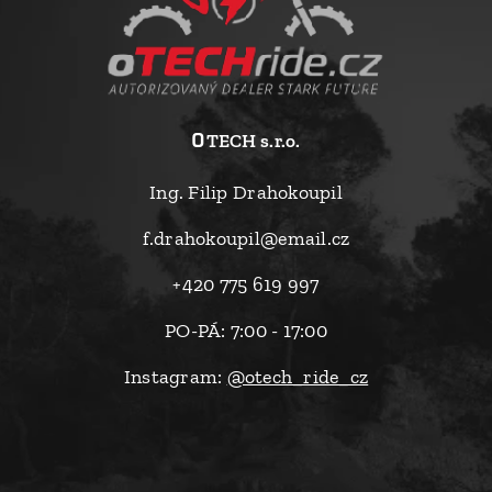
o
TECH s.r.o.
Ing. Filip Drahokoupil
f.drahokoupil@email.cz
+420 775 619 997
PO-PÁ: 7:00 - 17:00
Instagram:
@otech_ride_cz