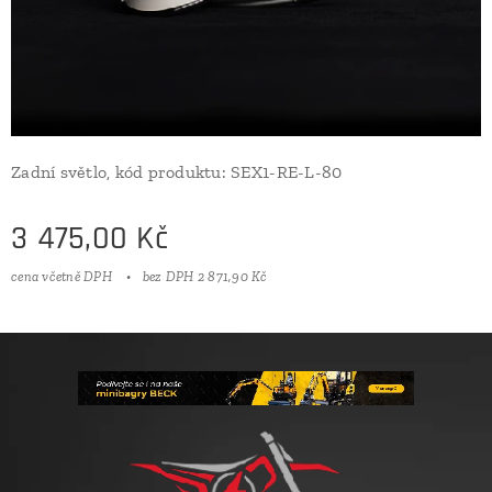
Zadní světlo, kód produktu: SEX1-RE-L-80
3 475,00
Kč
cena včetně DPH
bez DPH 2 871,90 Kč