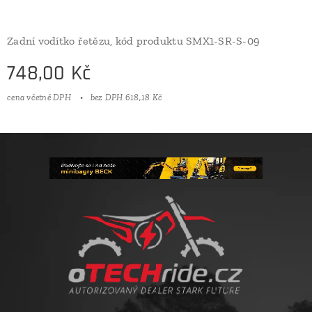
Zadní vodítko řetězu, kód produktu SMX1-SR-S-09
748,00
Kč
cena včetně DPH
bez DPH 618,18 Kč