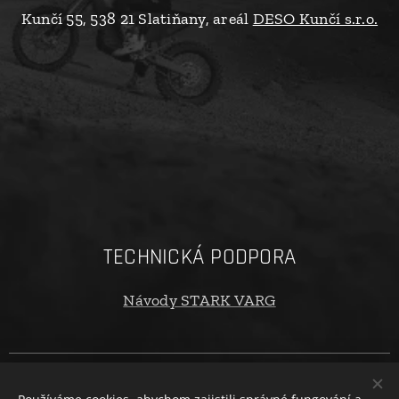
Kunčí 55, 538 21 Slatiňany, areál
DESO Kunčí s.r.o.
TECHNICKÁ PODPORA
Návody STARK VARG
Copyright © 2024 oTECHride.cz. Všechna práva vyhrazena. |
Obchodní podmínky
|
Ochrana osobních údajů