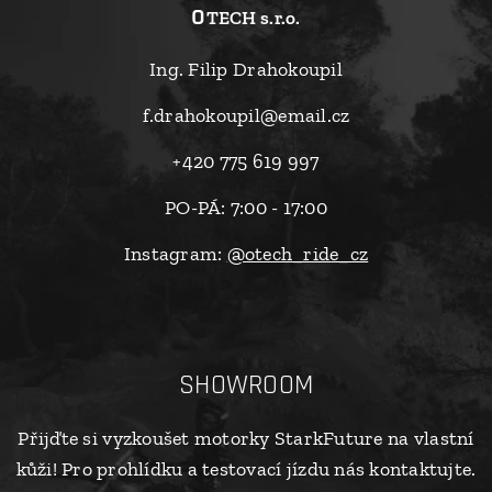
o
TECH s.r.o.
Ing. Filip Drahokoupil
f.drahokoupil@email.cz
+420 775 619 997
PO-PÁ: 7:00 - 17:00
Instagram:
@otech_ride_cz
SHOWROOM
Přijďte si vyzkoušet motorky StarkFuture na vlastní
kůži! Pro prohlídku a testovací jízdu nás kontaktujte.