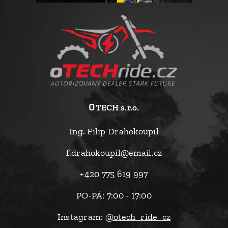
o
TECH s.r.o.
Ing. Filip Drahokoupil
f.drahokoupil@email.cz
+420 775 619 997
PO-PÁ: 7:00 - 17:00
Instagram:
@otech_ride_cz