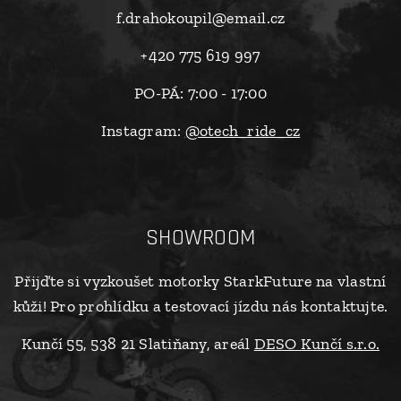
f.drahokoupil@email.cz
+420 775 619 997
PO-PÁ: 7:00 - 17:00
Instagram:
@otech_ride_cz
SHOWROOM
Přijďte si vyzkoušet motorky StarkFuture na vlastní
kůži! Pro prohlídku a testovací jízdu nás kontaktujte.
Kunčí 55, 538 21 Slatiňany, areál
DESO Kunčí s.r.o.