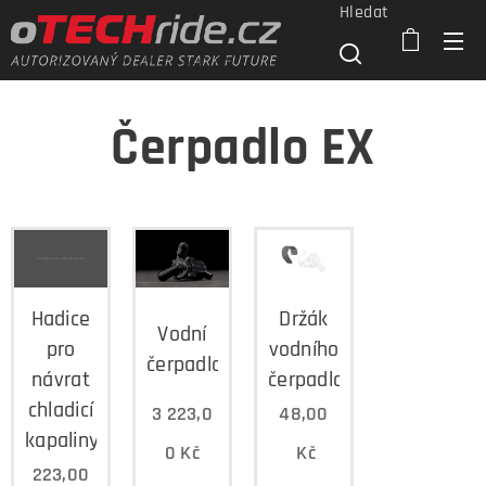
Hledat
Čerpadlo EX
Hadice
Držák
Vodní
pro
vodního
čerpadlo
návrat
čerpadla
chladicí
3 223,0
48,00
kapaliny
0
Kč
Kč
223,00