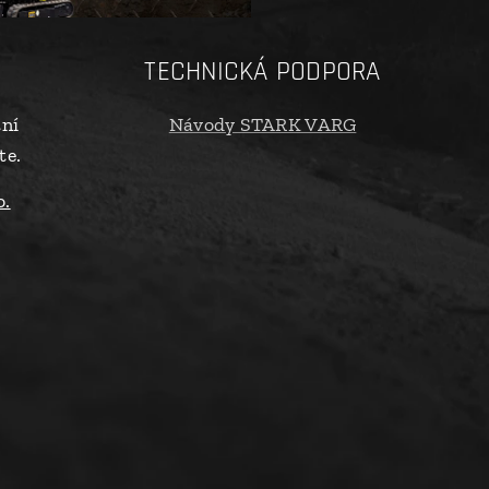
TECHNICKÁ PODPORA
tní
Návody STARK VARG
te.
o.