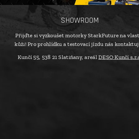
SHOWROOM
Přijďte si vyzkoušet motorky StarkFuture na vlas
kůži! Pro prohlídku a testovací jízdu nás kontaktuj
Kunčí 55, 538 21 Slatiňany, areál
DESO Kunčí s.r.