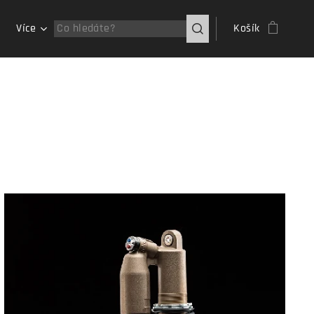
Více
Košík