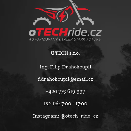
o
TECH s.r.o.
Ing. Filip Drahokoupil
f.drahokoupil@email.cz
+420 775 619 997
PO-PÁ: 7:00 - 17:00
Instagram:
@otech_ride_cz