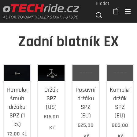
Hledat
Zadní blatník EX
Homologační
Držák
Posuvník
Kompletní
šroub
SPZ
držáku
držák
držáku
(US)
SPZ
SPZ
SPZ (1
(EU)
(EU)
615,00
ks)
625,00
803,00
Kč
73,00
Kč
Kč
Kč