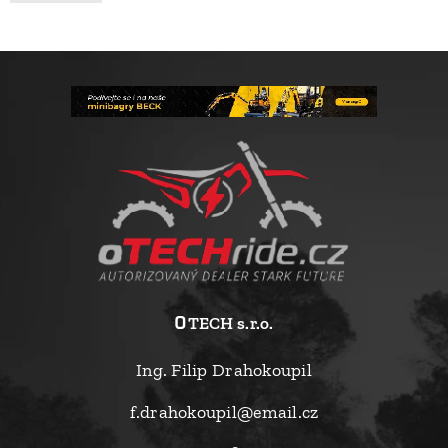
o
TECH s.r.o.
Ing. Filip Drahokoupil
f.drahokoupil@email.cz