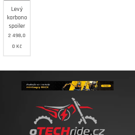
Levý
karbonový
spoiler
2 498,0
0
Kč