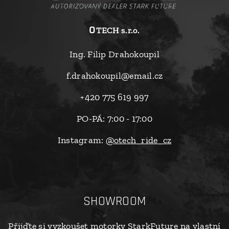
o
TECH s.r.o.
Ing. Filip Drahokoupil
f.drahokoupil@email.cz
+420 775 619 997
PO-PÁ: 7:00 - 17:00
Instagram:
@otech_ride_cz
SHOWROOM
Přijďte si vyzkoušet motorky StarkFuture na vlastní