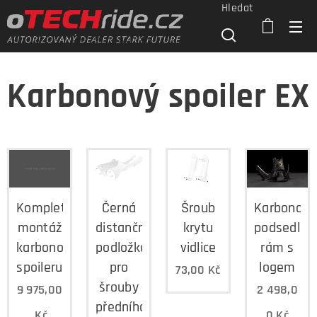
Hledat
Karbonový spoiler EX
Kompletní
Černá
Šroub
Karbonový
montáž
distanční
krytu
podsedlov
karbonového
podložka
vidlice
rám s
spoileru
pro
logem
73,00
Kč
šrouby
9 975,00
2 498,0
předního
Kč
0
Kč